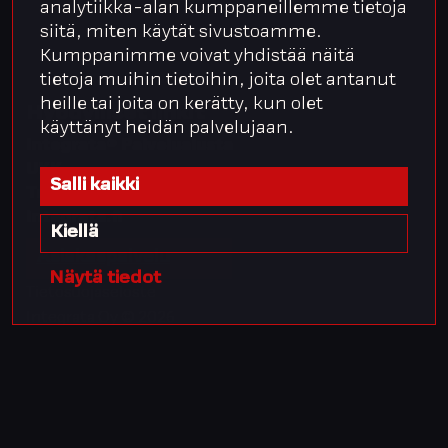
analytiikka-alan kumppaneillemme tietoja
siitä, miten käytät sivustoamme.
Kumppanimme voivat yhdistää näitä
tietoja muihin tietoihin, joita olet antanut
heille tai joita on kerätty, kun olet
Hyödylliset linkit
käyttänyt heidän palvelujaan.
Integrata® Palvelualusta
UKK
Salli kaikki
Tuki
integrata.fi
Kiellä
Asiakaspalvelu
Näytä tiedot
Tietosuojaseloste
Integrata Oy © 2026