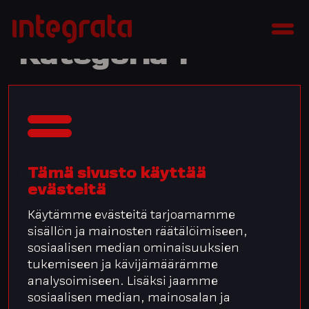
Siirry
Integratan
sisältöön
Men
tietopankki
Kategoria 1
Tämä sivusto käyttää
Video 1
evästeitä
Käytämme evästeitä tarjoamamme
sisällön ja mainosten räätälöimiseen,
sosiaalisen median ominaisuuksien
tukemiseen ja kävijämäärämme
analysoimiseen. Lisäksi jaamme
sosiaalisen median, mainosalan ja