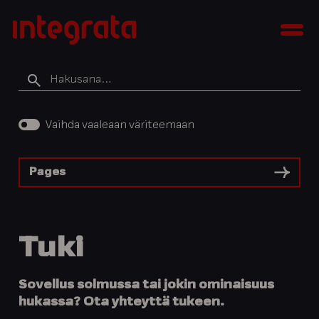
Siirry
Integratan
sisältöön
Men
tietopankki
Hakusana
Vaihda vaaleaan väriteemaan
Pages
Tuki
Sovellus solmussa tai jokin ominaisuus
hukassa? Ota yhteyttä tukeen.