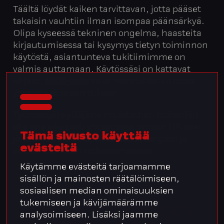
Täältä löydät kaiken tarvittavan, jotta pääset
takaisin vauhtiin ilman isompaa päänsärkyä.
Olipa kyseessä tekninen ongelma, haasteita
kirjautumisessa tai kysymys tietyn toiminnon
käytöstä, asiantunteva tukitiimimme on
valmis auttamaan. Käytössäsi on kattavat
ohjeet,
UKK-osio
sekä mahdollisuus ottaa
yhteyttä suoraan tukeen.
Työntekijäkäyttäjänä muistathan kuitenkin
olla ensisijaisesti yhteydessä omaan HR:ääsi,
Tämä sivusto käyttää
joka ohjaa sinut tarvittaessa eteenpäin ja
evästeitä
auttaa tilanteen ratkaisemisessa.
Käytämme evästeitä tarjoamamme
sisällön ja mainosten räätälöimiseen,
sosiaalisen median ominaisuuksien
tukemiseen ja kävijämäärämme
analysoimiseen. Lisäksi jaamme