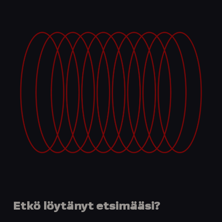
Etkö löytänyt etsimääsi?