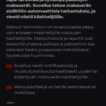
tapa tarkistaa ja hyväksyä palkkojen
maksuerät. Sovellus tekee maksuerän
sisältöön automaattisia tarkastuksia, ja
viestii niistä käsittelijöille.
Maksut-toimintoon on sovelluksessa pääsy
vain erikseen määritellyille maksujen
käsittelijöille. Maksuhistoria ja raportit ovat
saatavilla yhdestä paikkaa ja palkkatiimi saa
kätevästi tiedot prosessissa mahdollisesti
liputetuista huomioista.
Sovellus viestii notifikaatioilla ja
muistutuksilla automaattisesti uuden tai
erääntyvän maksuerän käsittelijöille.
Maksukäsittelyä voi tehdä selaimessa tai
mobiilissa.