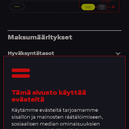
Maksumääritykset
Hyväksyntätasot
Maksatusjärjestelmä
Yrityskohtaisuus
Tämä sivusto käyttää
Hyväksyntäviesti
evästeitä
Käytämme evästeitä tarjoamamme
Hyväksyjän oikeudet
sisällön ja mainosten räätälöimiseen,
sosiaalisen median ominaisuuksien