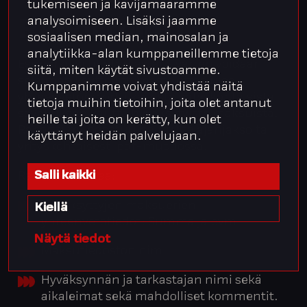
tukemiseen ja kävijämäärämme
analysoimiseen. Lisäksi jaamme
Raportointi
sosiaalisen median, mainosalan ja
analytiikka-alan kumppaneillemme tietoja
Esimerkiksi tilintarkastajia varten voidaan
siitä, miten käytät sivustoamme.
selaimen käyttöliittymästä ottaa ulos
Kumppanimme voivat yhdistää näitä
yhteenvetoraportti kaikista yrityskohtaisista
tietoja muihin tietoihin, joita olet antanut
sovelluksen kautta hyväksytyistä maksuista.
heille tai joita on kerätty, kun olet
Raportti muodostuu halutulta ajanjaksolta
käyttänyt heidän palvelujaan.
yrityskohtaisesti pdf-muodossa.
Salli kaikki
Raportti sisältää:
Hyväksyttyjen maksuerien
Kiellä
yhteenvetotiedot: Summa ja pvm
Näytä tiedot
Maksutiedoston nimi
Hyväksynnän ja tarkastajan nimi sekä
aikaleimat sekä mahdolliset kommentit.