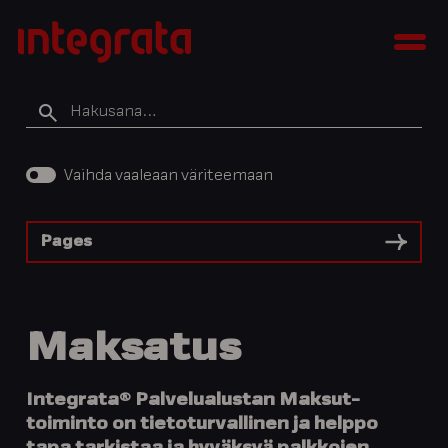
Siirry
Integratan
sisältöön
Men
tietopankki
Hakusana
Vaihda vaaleaan väriteemaan
Pages
Maksatus
Integrata® Palvelualustan Maksut-
toiminto on tietoturvallinen ja helppo