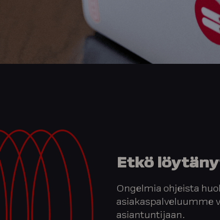
Etkö löytäny
Ongelmia ohjeista huol
asiakaspalveluumme vie
asiantuntijaan.