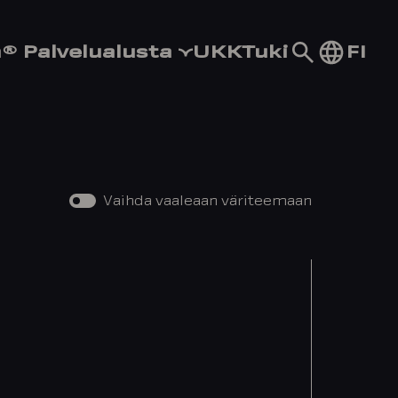
Siirry
FI
® Palvelualusta
UKK
Tuki
hakusivul
Vaihda vaaleaan väriteemaan