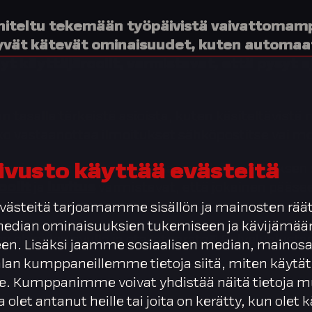
niteltu tekemään työpäivistä vaivattomamp
tyvät kätevät ominaisuudet, kuten automaatt
yt käyttäjäroolit, varmistavat, että pysyt aj
an tasalla tärkeistä asioista, kuten käsiteltävistä
ko vastaanottaa ilmoitukset sähköpostitse vai mob
anisaation AD-tunnuksilla, ja selainsovelluksen 
ivusto käyttää evästeitä
oolit
ja
luvitus
varmistavat, että jokainen pääsee k
ti ja tietoturvallisesti.
ästeitä tarjoamamme sisällön ja mainosten räät
 median ominaisuuksien tukemiseen ja kävijäm
en ohjeiden avulla ja ota Integrata® Palvelualusta
en. Lisäksi jaamme sosiaalisen median, mainosa
alan kumppaneillemme tietoja siitä, miten käytät
. Kumppanimme voivat yhdistää näitä tietoja m
ta olet antanut heille tai joita on kerätty, kun olet