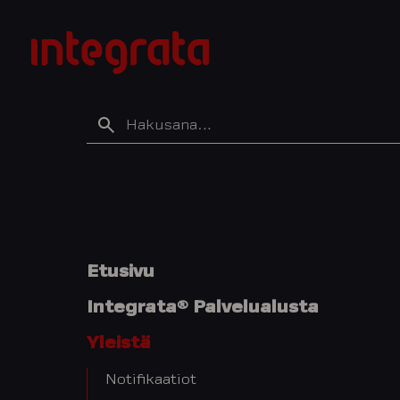
Siirry
sisältöön
Integratan
tietopankki
Hakusana
Etusivu
Integrata® Palvelualusta
Yleistä
Notifikaatiot