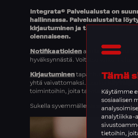
Integrata® Palvelualusta on suun
hallinnassa. Palvelualustalta löy
kirjautuminen ja tarkasti määritell
olennaiseen.
Notifikaatioiden
avulla pysyt aina aj
hyväksynnästä. Voit itse valita, haluat
Kirjautuminen
tapahtuu kätevästi org
Tämä s
yhtä vaivattomaksi. Lisäksi
käyttäjär
toimintoihin, joita tarvitsee – tehokkaas
Käytämme ev
sosiaalisen
Sukella syvemmälle alasivuilta löytyvi
analysoimise
analytiikka-
sivustoamme
tietoihin, joi