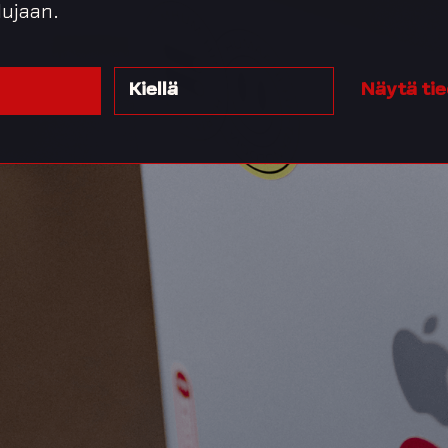
lujaan.
Kiellä
Näytä ti