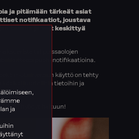
ia ja pitämään tärkeät asiat
iset notifikaatiot, joustava
an tasalla ja voit keskittyä
 maksueristä tai poissaolojen
iililaitteesi push-notifikaatioina.
sekä mobiiliversion käyttö on tehty
äsiksi juuri niihin tietoihin ja
älöimiseen,
äärämme
n kaikki hyödyt haltuun!
lan ja
uihin
 käyttänyt