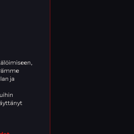
älöimiseen,
äärämme
lan ja
uihin
 käyttänyt