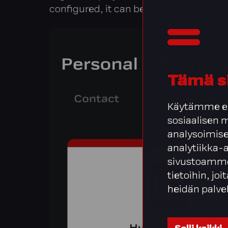
configured, it can be shown on the car
Tämä s
Käytämme ev
sosiaalisen
analysoimise
analytiikka-
sivustoamme
tietoihin, joi
heidän palve