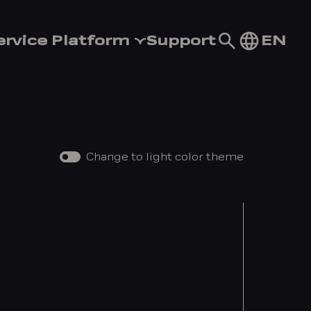
Go
EN
ervice Platform
Support
to
search
page
Change to light color theme