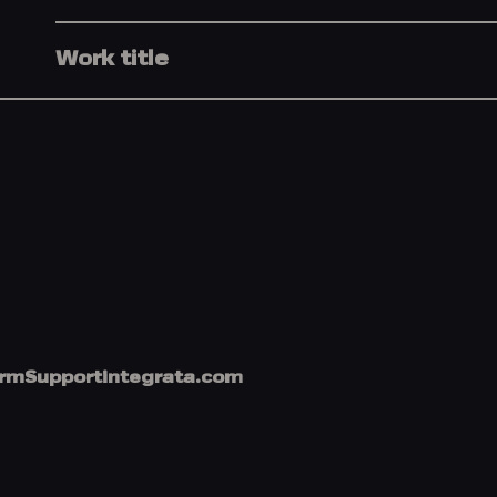
Work title
orm
Support
integrata.com