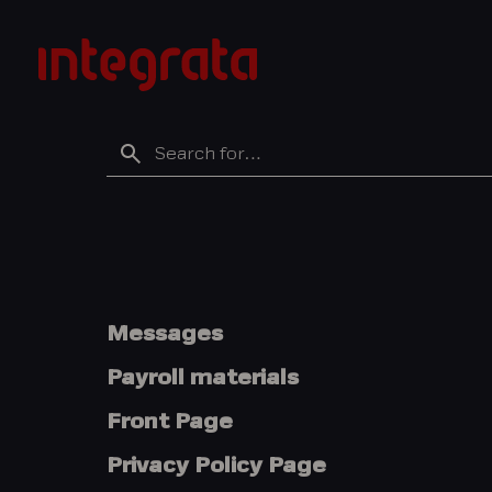
Skip
to
Integratan
content
tietopankki
Search
for
Messages
Payroll materials
Front Page
Privacy Policy Page