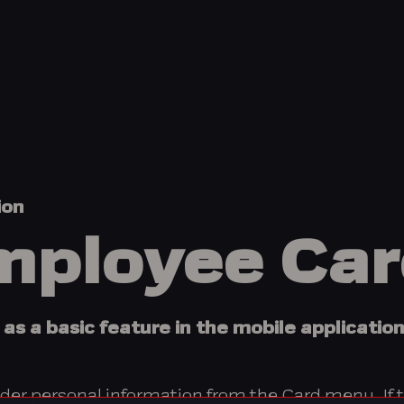
ion
Employee Ca
 as a basic feature in the mobile application
der personal information from the Card menu. If