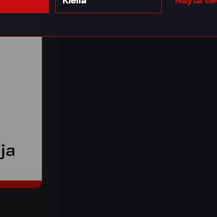
Kiellä
Näytä ti