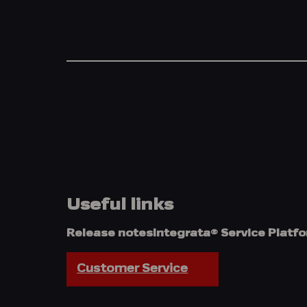
Useful links
Release notes
Integrata® Service Platf
Customer Service