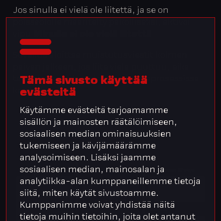
Jos sinulla ei vielä ole liitettä, ja se on
poissaololle määritelty pakolliseksi, aktivoi
vipu
Minulla ei ole vielä liitettä
Sovellus aloittaa muistutusviestit kolmen
päivän jälkeen, jos liite vielä puuttuu, eikä
tapahtumaa ole vielä hyväksyntäprosessissa
Tämä sivusto käyttää
käsitelty.
evästeitä
Käytämme evästeitä tarjoamamme
sisällön ja mainosten räätälöimiseen,
sosiaalisen median ominaisuuksien
tukemiseen ja kävijämäärämme
analysoimiseen. Lisäksi jaamme
sosiaalisen median, mainosalan ja
analytiikka-alan kumppaneillemme tietoja
siitä, miten käytät sivustoamme.
Kumppanimme voivat yhdistää näitä
tietoja muihin tietoihin, joita olet antanut