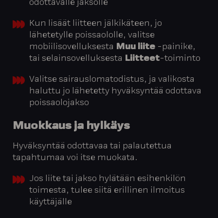
odottavalle jaksolle
Kun lisäät liitteen jälkikäteen, jo
lähetetylle poissaololle, valitse
mobiilisovelluksesta
Muu liite
-painike,
tai selainsovelluksesta
Liitteet
-toiminto
Valitse sairauslomatodistus, ja valikosta
haluttu jo lähetetty hyväksyntää odottava
poissaolojakso
Muokkaus
ja
hylkäys
Hyväksyntää odottavaa tai palautettua
tapahtumaa voi itse muokata.
Jos liite tai jakso hylätään esihenkilön
toimesta, tulee siitä erillinen ilmoitus
käyttäjälle