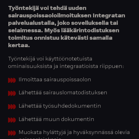
Työntekijä voi tehdä uuden
sairauspoissaoloilmoituksen Integratan
palvelualustalla, joko sovelluksella tai
selaimessa. Myös lääkärintodistuksen
toimitus onnistuu kätevästi samalla
kertaa.
Työntekijä voi käyttöönotetuista
ominaisuuksista ja integraatioista riippuen:
Ilmoittaa sairauspoissaolon
Lähettää sairauslomatodistuksen
Lähettää työsuhdedokumentin
Lähettää muun dokumentin
Muokata hylättyjä ja hyväksynnässä olevia