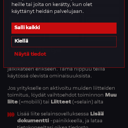
heille tai joita on kerätty, kun olet
käyttänyt heidän palvelujaan.
Salli kaikki
Kiellä
Liitteen
lähetys
Näytä tiedot
Liitteen voi lähettää poissaolon ohessa tai
jälkikäteen erikseen. Tämä riippuu teillä
käytössä olevista ominaisuuksista.
Jos yritykselle on aktivoitu muiden liitteiden
toimitus, löydät vaihtoehdot toiminnon
Muu
liite
(=mobiili) tai
Liitteet
(=selain) alta
Lisää liite selainsovelluksessa
Lisää
dokumentti
-painikkeella, ja lataa