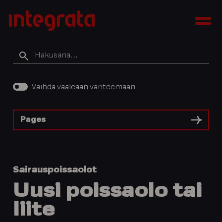
Siirry
Integratan
sisältöön
Men
tietopankki
Hakusana
Vaihda vaaleaan väriteemaan
Pages
Sairauspoissaolot
Uusi poissaolo tai
liite