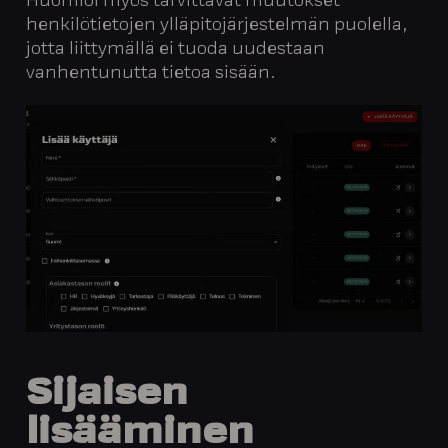
Huomioi myös tarvittavat muutokset
henkilötietojen ylläpitojärjestelmän puolella,
jotta liittymällä ei tuoda uudestaan
vanhentunutta tietoa sisään.
Sijaisen
lisääminen