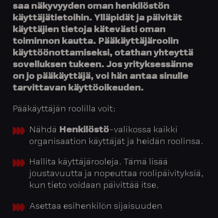
saa näkyvyyden oman henkilöstön
käyttäjätietoihin. Ylläpidät ja päivität
käyttäjien tietoja kätevästi oman
toiminnon kautta. Pääkäyttäjäroolin
käyttöönottamiseksi, otathan yhteyttä
sovelluksen tukeen. Jos yrityksessänne
on jo pääkäyttäjä, voi hän antaa sinulle
tarvittavan käyttöoikeuden.
Pääkäyttäjän roolilla voit:
Nähdä
Henkilöstö
-valikossa kaikki
organisaation käyttäjät ja heidän roolinsa.
Hallita käyttäjärooleja. Tämä lisää
joustavuutta ja nopeuttaa roolipäivityksiä,
kun tieto voidaan päivittää itse.
Asettaa esihenkilön sijaisuuden