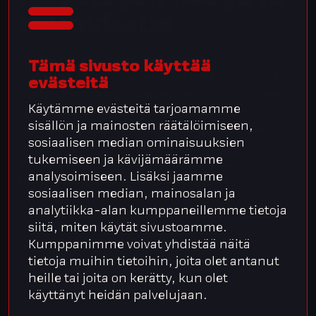
muokkaus
Pääkäyttäjälle näkyy Henkilöstö-toiminnossa
Tämä sivusto käyttää
”Lisää käyttäjä” -painike, jolla hän voi lisätä
evästeitä
uuden käyttäjän. Huomaa, että jos yrityksessä
Käytämme evästeitä tarjoamamme
käytössä henkilötietoliittymä, ei käyttäjiä
sisällön ja mainosten räätälöimiseen,
tarvitse erikseen perustaa. Laajennettujen
sosiaalisen median ominaisuuksien
henkilöstöä koskevien toimintojen,
tukemiseen ja kävijämäärämme
esimerkiksi Palkkalaskelmat, käyttöönotto
analysoimiseen. Lisäksi jaamme
tarkoittaa, että henkilötietoliittymä on
sosiaalisen median, mainosalan ja
välttämätön.
analytiikka-alan kumppaneillemme tietoja
Uudelle käyttäjälle lisätään:
siitä, miten käytät sivustoamme.
Kumppanimme voivat yhdistää näitä
Nimi
tietoja muihin tietoihin, joita olet antanut
heille tai joita on kerätty, kun olet
Käyttäjätunnus
käyttänyt heidän palvelujaan.