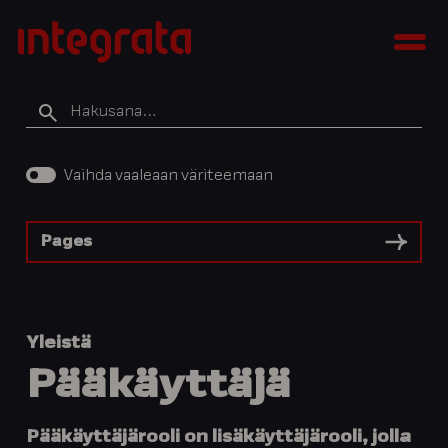
Siirry
Integratan
sisältöön
Men
tietopankki
Hakusana
Vaihda vaaleaan väriteemaan
Pages
Yleistä
Pääkäyttäjä
Pääkäyttäjärooli on lisäkäyttäjärooli, jolla