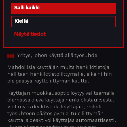
Vaihtoehtoinen sähköpostiosoite, jos
käyttäjätunnus ei ole sähköpostiosoite
Salli kaikki
Oletuskäyttökieli
Kiellä
Esihenkilörooli tarvittaessa
Näytä tiedot
Muut mahdolliset käyttäjäroolit
Yritys, johon käyttäjällä työsuhde
Mahdollisia käyttäjän muita henkilötietoja
hallitaan henkilötietoliittymällä, eikä niihin
ole pääsyä käyttöliittymän kautta.
Käyttäjän muokkausoptio löytyy valitsemalla
olemassa oleva käyttäjä henkilölistauksesta.
Voit myös deaktivoida käyttäjän, mikäli
työsuhteen päätös pvm ei tule liittymän
kautta ja deaktivoi käyttäjää automaattisesti.