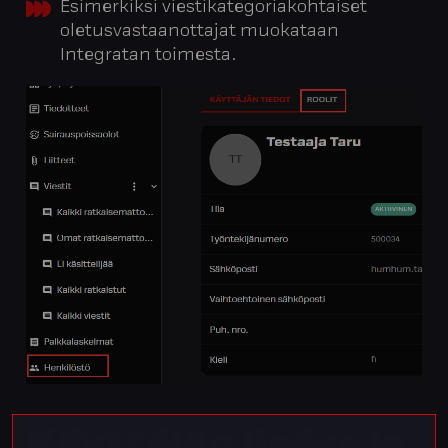
Esimerkiksi viestikategoriakohtaiset
oletusvastaanottajat muokataan
Integratan toimesta.
Käyttäjän
lisäys
ja