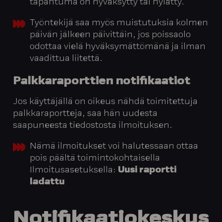
tapahtuma on hyväksytty tai hylätty.
Työntekijä saa myös muistutuksia kolmen
päivän jälkeen päivittäin, jos poissaolo
odottaa vielä hyväksymättömänä ja ilman
vaadittua liitettä.
Palkkaraporttien notifikaatiot
Jos käyttäjällä on oikeus nähdä toimitettuja
palkkaraportteja, saa hän uudesta
saapuneesta tiedostosta ilmoituksen.
Nämä ilmoitukset voi halutessaan ottaa
pois päältä toimintokohtaisella
Ilmoitusasetuksella:
Uusi raportti
ladattu
Notifikaatiokeskus