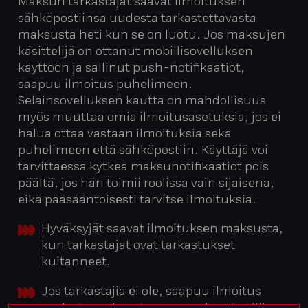
Maksun tarkastajat saavat ilmoituksen
sähköpostiinsa uudesta tarkastettavasta
maksusta heti kun se on luotu. Jos maksujen
käsittelijä on ottanut mobiilisovelluksen
käyttöön ja sallinut push-notifikaatiot,
saapuu ilmoitus puhelimeen.
Selainsovelluksen kautta on mahdollisuus
myös muuttaa omia ilmoitusasetuksia, jos ei
halua ottaa vastaan ilmoituksia sekä
puhelimeen että sähköpostiin. Käyttäjä voi
tarvittaessa kytkeä maksunotifikaatiot pois
päältä, jos hän toimii roolissa vain sijaisena,
eikä pääsääntöisesti tarvitse ilmoituksia.
Hyväksyjät saavat ilmoituksen maksusta,
kun tarkastajat ovat tarkastukset
kuitanneet.
Jos tarkastajia ei ole, saapuu ilmoitus