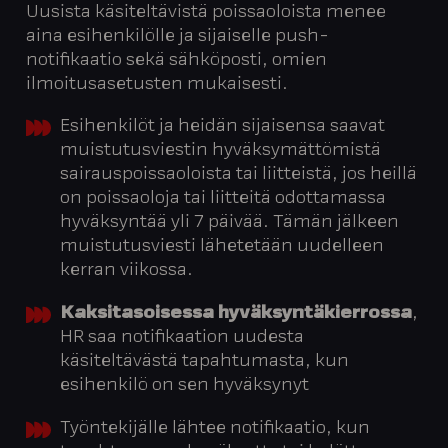
Uusista käsiteltävistä poissaoloista menee
aina esihenkilölle ja sijaiselle push-
notifikaatio sekä sähköposti, omien
ilmoitusasetusten mukaisesti.
Esihenkilöt ja heidän sijaisensa saavat
muistutusviestin hyväksymättömistä
sairauspoissaoloista tai liitteistä, jos heillä
on poissaoloja tai liitteitä odottamassa
hyväksyntää yli 7 päivää. Tämän jälkeen
muistutusviesti lähetetään uudelleen
kerran viikossa.
Kaksitasoisessa hyväksyntäkierrossa
,
HR saa notifikaation uudesta
käsiteltävästä tapahtumasta, kun
esihenkilö on sen hyväksynyt
Työntekijälle lähtee notifikaatio, kun