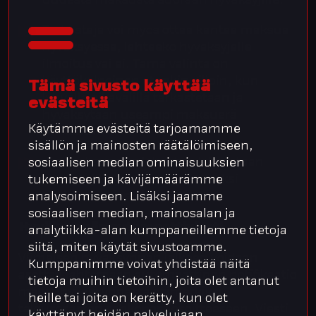
uudesta maksusta suoraan hyväksyjille.
Tarkastaja voi myös ottaa kantaa maksua
hyväksyessä, lähteekö hyväksyjälle
ilmoitus vai ei. Tämä valinta on
käyttökelpoinen etenkin silloin, kun
Tämä sivusto käyttää
lyhyellä aikavälillä tarkastetaan ja
evästeitä
hyväksytään useampi maksuerä
Käytämme evästeitä tarjoamamme
maksuun.
sisällön ja mainosten räätälöimiseen,
Jos maksupäivä lähestyy, lähetetään
sosiaalisen median ominaisuuksien
tarkastajille ja hyväksyjille lisäksi
tukemiseen ja kävijämäärämme
muistutusviestejä.
analysoimiseen. Lisäksi jaamme
sosiaalisen median, mainosalan ja
Hyväksynnän
automaattiviesti
analytiikka-alan kumppaneillemme tietoja
siitä, miten käytät sivustoamme.
Viimeisen hyväksynnän jälkeen voidaan
Kumppanimme voivat yhdistää näitä
asettaa lähtemään automaattinen notifikaatio
tietoja muihin tietoihin, joita olet antanut
maksuhyväksynnästä esimerkiksi
heille tai joita on kerätty, kun olet
talousosaston sähköpostiosoitteeseen. Viesti