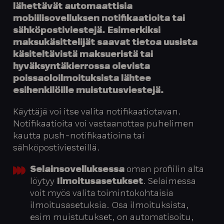
lähettävät automaattisia
mobiilisovelluksen notifikaatioita tai
sähköpostiviestejä. Esimerkiksi
maksukäsittelijät saavat tietoa uusista
käsiteltävistä maksueristä tai
hyväksyntäkierrossa olevista
poissaoloilmoituksista lähtee
esihenkilöille muistutusviestejä.
Käyttäjä voi itse valita notifikaatiotavan.
Notifikaatioita voi vastaanottaa puhelimen
kautta push-notifikaatioina tai
sähköpostiviesteillä.
Selainsovelluksessa
oman profiilin alta
löytyy
Ilmoitusasetukset
. Selaimessa
voit myös valita toimintokohtaisia
ilmoitusasetuksia. Osa ilmoituksista,
esim muistutukset, on automatisoitu,