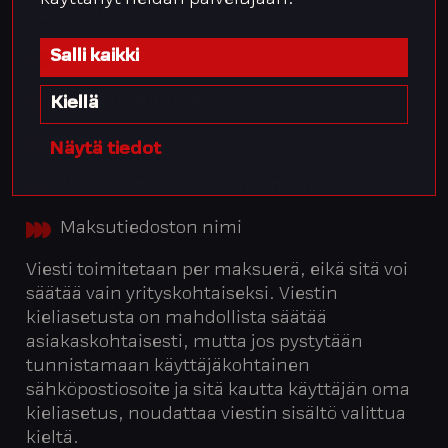
käyttänyt heidän palvelujaan.
sisältää tiedot:
Salli kaikki
Yrityksen nimi
Maksun summa
Kiellä
Maksupvm
Näytä tiedot
Maksutapahtumien kpl-määrä
Maksutiedoston nimi
Viesti toimitetaan per maksuerä, eikä sitä voi
säätää vain yrityskohtaiseksi. Viestin
kieliasetusta on mahdollista säätää
asiakaskohtaisesti, mutta jos pystytään
tunnistamaan käyttäjäkohtainen
sähköpostiosoite ja sitä kautta käyttäjän oma
kieliasetus, noudattaa viestin sisältö valittua
kieltä.