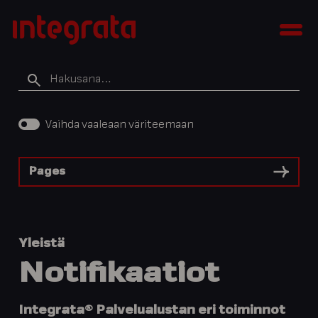
Siirry
Integratan
sisältöön
Men
tietopankki
Hakusana
Vaihda vaaleaan väriteemaan
Pages
Yleistä
Notifikaatiot
Integrata® Palvelualustan eri toiminnot