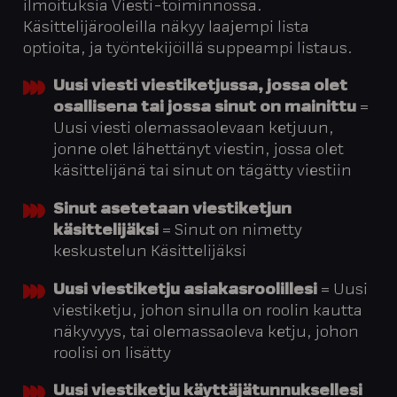
ilmoituksia Viesti-toiminnossa.
Käsittelijärooleilla näkyy laajempi lista
optioita, ja työntekijöillä suppeampi listaus.
Uusi viesti viestiketjussa, jossa olet
osallisena tai jossa sinut on mainittu
=
Uusi viesti olemassaolevaan ketjuun,
jonne olet lähettänyt viestin, jossa olet
käsittelijänä tai sinut on tägätty viestiin
Sinut asetetaan viestiketjun
käsittelijäksi
= Sinut on nimetty
keskustelun Käsittelijäksi
Uusi viestiketju asiakasroolillesi
= Uusi
viestiketju, johon sinulla on roolin kautta
näkyvyys, tai olemassaoleva ketju, johon
roolisi on lisätty
Uusi viestiketju käyttäjätunnuksellesi