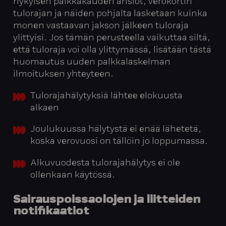
nykyisen palkkakauden ansiot, verokortin
tulorajan ja näiden pohjalta lasketaan kuinka
monen vastaavan jakson jälkeen tuloraja
ylittyisi. Jos tämän perusteella vaikuttaa siltä,
että tuloraja voi olla ylittymässä, lisätään tästä
huomautus uuden palkkalaskelman
ilmoituksen yhteyteen.
Tulorajahälytyksiä lähtee elokuusta
alkaen
Joulukuussa hälytystä ei enää lähetetä,
koska verovuosi on tällöin jo loppumassa.
Alkuvuodesta tulorajahälytys ei ole
ollenkaan käytössä.
Sairauspoissaolojen
ja
liitteiden
notifikaatiot