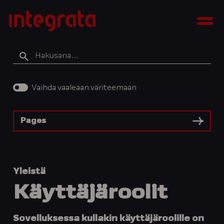
Siirry
Integratan
sisältöön
Men
tietopankki
Hakusana
Vaihda vaaleaan väriteemaan
Pages
Yleistä
Käyttäjäroolit
Sovelluksessa kullakin käyttäjäroolille on