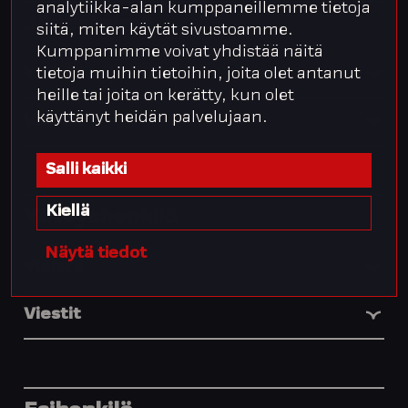
analytiikka-alan kumppaneillemme tietoja
Järjestelmä
siitä, miten käytät sivustoamme.
Kumppanimme voivat yhdistää näitä
tietoja muihin tietoihin, joita olet antanut
Yleistä
heille tai joita on kerätty, kun olet
käyttänyt heidän palvelujaan.
Viestit
Salli kaikki
Kiellä
Yhteyshenkilö
Näytä tiedot
Yleistä
Viestit