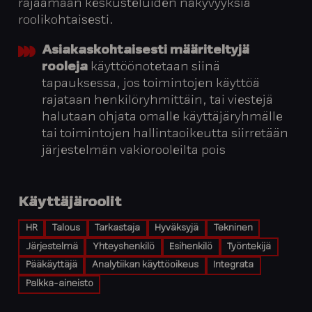
rajaamaan keskusteluiden näkyvyyksiä
roolikohtaisesti.
Asiakaskohtaisesti määriteltyjä
rooleja
käyttöönotetaan siinä
tapauksessa, jos toimintojen käyttöä
rajataan henkilöryhmittäin, tai viestejä
halutaan ohjata omalle käyttäjäryhmälle
tai toimintojen hallintaoikeutta siirretään
järjestelmän vakiorooleilta pois
Käyttäjäroolit
HR
Talous
Tarkastaja
Hyväksyjä
Tekninen
Järjestelmä
Yhteyshenkilö
Esihenkilö
Työntekijä
Pääkäyttäjä
Analytiikan käyttöoikeus
Integrata
Palkka-aineisto